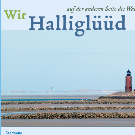
Dir
zu
Wir Halliglüüd - Das Halligmagazin
Inha
Sie sind hier
Startseite